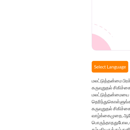
Select Language
மலட்டுத்தன்மை பிர
கருவுறுதல் சிகிச்ச
மலட்டுத்தன்மையை 
தெரிந்துகொள்ளுங்க
கருவுறுதல் சிகிச்ச
வாழ்க்கைமுறை, ஆரோ
பொருந்தாததுபோல, 
தம்பதியருக்கும் தன