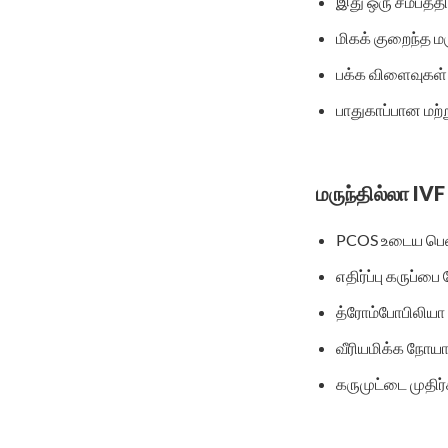
இது ஒரு சமீபத்தி
மிகக் குறைந்த மர
பக்க விளைவுகள
பாதுகாப்பான மற்
மருந்தில்லா IV
PCOS உடைய பெ
எதிர்ப்பு கருப்பை
த்ரோம்போபிலிய
வீரியமிக்க நோய
கருமுட்டை முதிர