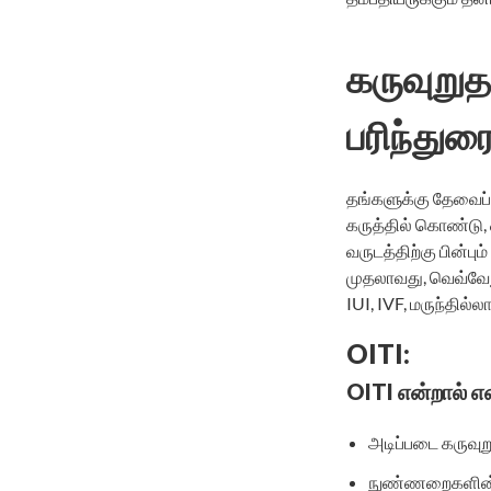
கருவுறுதல
பரிந்துரை
தங்களுக்கு தேவைப்ப
கருத்தில் கொண்டு, 
வருடத்திற்கு பின்பு
முதலாவது, வெவ்வேற
IUI, IVF, மருந்தில்
OITI:
OITI என்றால் 
அடிப்படை கருவுற
நுண்ணறைகளின் உ