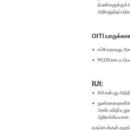
பெண்களுக்குக் 
அறிவுறுத்தப்படு
OITI யாருக்கா
எப்போதாவது அண்ட
PCOS உடைய பெ
IUI:
IUI என்பது அடுத்
நுண்ணறைகளின் உ
அண்டவிடுப்பு தூண
ஆரோக்கியமான விந
கருப்பைக்குள் குழாய்