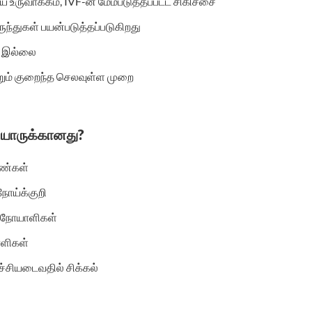
ய உருவாக்கம், IVF-ன் மேம்படுத்தப்பட்ட சிகிச்சை
ுந்துகள் பயன்படுத்தப்படுகிறது
் இல்லை
றும் குறைந்த செலவுள்ள முறை
F யாருக்கானது?
ண்கள்
 நோய்க்குறி
ா நோயாளிகள்
ாளிகள்
்ச்சியடைவதில் சிக்கல்