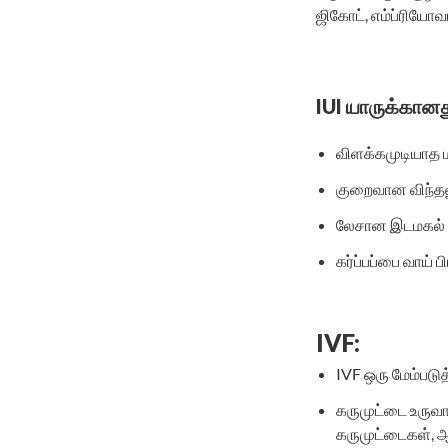
ஜிகோட், எம்ப்ரியோவா
IUI யாருக்கானத
விளக்கமுடியாத 
குறைவான விந்
லேசான இடமகல் 
கர்ப்பப்பை வாய
IVF:
IVF ஒரு மேம்படுத
கருமுட்டை உருவ
கருமுட்டைகள், ஆ