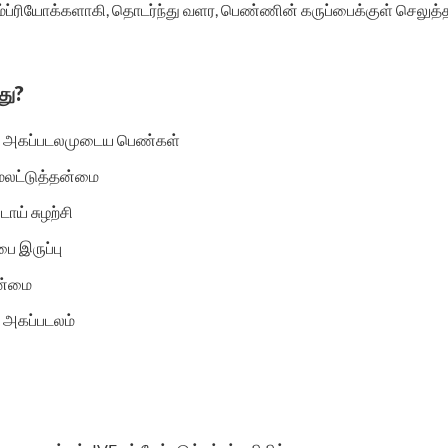
்ப்ரியோக்களாகி, தொடர்ந்து வளர, பெண்ணின் கருப்பைக்குள் செலுத்தப
து?
ை அகப்படலமுடைய பெண்கள்
மலட்டுத்தன்மை
ாய் சுழற்சி
ை இருப்பு
ன்மை
 அகப்படலம்