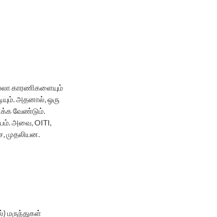
 எல்லா காரணிகளையும்
ியும். அதனால், ஒரு
ிக்க வேண்டும்.
யம். அவை, OITI,
்சை, முதலியன.
) மருந்துகள்