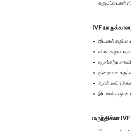
கருமுட்டைகள் எம
IVF யாருக்கான
இடமகல் கருப்ப
விளக்கமுடியாத 
ஒழுங்கற்ற மாதவிட
குறைவான கருப்ப
ஆண் மலட்டுத்த
இடமகல் கருப்பை
மருந்தில்லா IVF