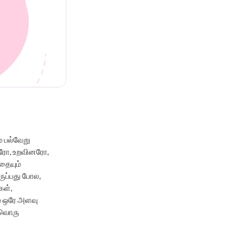
 பல்வேறு
ாரரோ, உறவினரோ,
தையும்
ருப்பது போல,
கள்,
ம் ஒரே அளவு
்வொரு