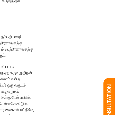
 கருவுறுதல்
 தம்பதியரைப்
ற்றோராவதற்கு
றும் பெற்றோராவதற்கு
ம்.
 உட்பட பல
ற ஏற கருவுறுதிறன்
்கலாம் என்ற
யர் ஒரு வருடம்
ு கருவுறுதல்
க்கு மேல் எனில்,
செல்ல வேண்டும்.
ிசாரணைகள் மட்டுமே,