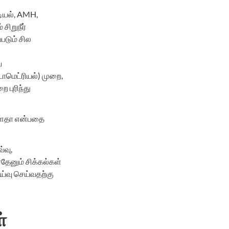
டியல், AMH,
சிறுநீர்
டும் சில
ய
டோமெட்ரியல்) முறை,
 புரிந்து
ள்ளதா என்பதை
்வு,
தேனும் சிக்கல்கள்
ய்வு செய்வதற்கு
்