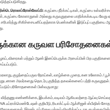
டுத்தப்படுகிறது.
ிஸ்டெரொலாப்ரோஸ்கோப்பி
:
கருப்பை நீர்க்கட்டிகள், கருப்பை உள்வரிச்சவ
டிகள், கருப்பை கோளாறுகள் அல்லது கருவுறுதலை பாதிக்கக்கூடிய வேறு ஏ
ரிபார்த்து சிகிச்சையளிப்பதற்காக பெண்களின் இடுப்புப் பகுதியை ஆ
ு.
க்கான கருவள பரிசோதனைகள
ுழாய், விரைகள் மற்றும் ஆண் இனப்பெருக்க அமைப்பின் பிற பகுதிகளை
்யப்படும்.
வரலாறு, குழந்தைப்பருவ நோய்கள், வாழ்க்கை முறை, கன உலோகம் / பூச
ற்றுடனான அவர்களது தொடர்பு குறித்த தகவல்களைப் பற்றி கருவுறுதல் நிப
ப்படும் பரிசோதனைகள் பின்வருமாறு:
:
விந்தணு எண்ணிக்கை, இயக்கம், வடிவம் ஆகியவற்றை ஆய்வு செய்வத
NA ஃப்ராக்மெண்டேஷன் குறியீடு, ரியாக்ட்டிவ் ஆக்சிஜன் ஸ்பீஷிஸ் 
ு பரிசோதனைகள், இரண்டாம் நிலை மற்றும் விவரிக்கப்படாத குழந்தைய