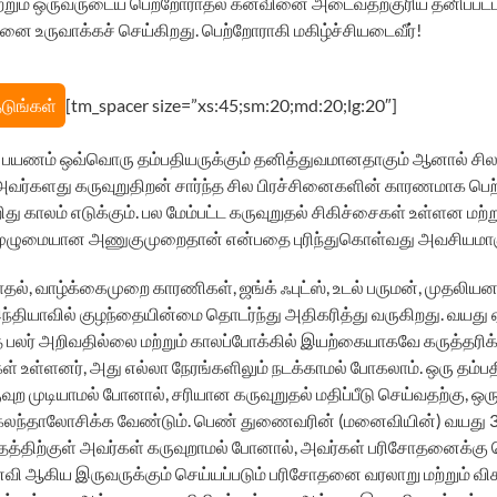
 மற்றும் ஒருவருடைய பெற்றோராதல் கனவினை அடைவதற்குரிய தனிப்பட்ட
தினை உருவாக்கச் செய்கிறது. பெற்றோராகி மகிழ்ச்சியடைவீர்!
டுங்கள்
[tm_spacer size=”xs:45;sm:20;md:20;lg:20″]
பயணம் ஒவ்வொரு தம்பதியருக்கும் தனித்துவமானதாகும் ஆனால் சில
வர்களது கருவுறுதிறன் சார்ந்த சில பிரச்சினைகளின் காரணமாக பெ
து காலம் எடுக்கும். பல மேம்பட்ட கருவுறுதல் சிகிச்சைகள் உள்ளன மற்
ுழுமையான அணுகுமுறைதான் என்பதை புரிந்துகொள்வது அவசியமாகு
், வாழ்க்கைமுறை காரணிகள், ஜங்க் ஃபுட்ஸ், உடல் பருமன், முதலியன
தியாவில் குழந்தையின்மை தொடர்ந்து அதிகரித்து வருகிறது. வயது ஏ
பலர் அறிவதில்லை மற்றும் காலப்போக்கில் இயற்கையாகவே கருத்தரிக
 உள்ளனர், அது எல்லா நேரங்களிலும் நடக்காமல் போகலாம். ஒரு தம்பதி
ுவுற முடியாமல் போனால், சரியான கருவுறுதல் மதிப்பீடு செய்வதற்கு, ஒர
லந்தாலோசிக்க வேண்டும். பெண் துணைவரின் (மனைவியின்) வயது 35-
ாதத்திற்குள் அவர்கள் கருவுறாமல் போனால், அவர்கள் பரிசோதனைக்கு 
வி ஆகிய இருவருக்கும் செய்யப்படும் பரிசோதனை வரலாறு மற்றும் வ