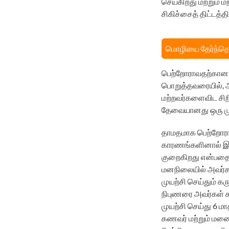
செய்கிறது மற்றும்
சிகிச்சைத் திட்டத்
மொழியை தேர்ந்தெ
பெற்றோராவதற்கான 
பொறுத்தவரையில், அ
மற்றவர்களைவிட சிறி
தேவையானது ஒரு ம
தாமதமாக பெற்றோராதல
காரணங்களினால் இந்
குறைகிறது என்பதை 
மனநிலையில் அவர்கள்
முயற்சி செய்தும் கர
நிபுணரை அவர்கள் க
முயற்சி செய்து 6 ம
கணவர் மற்றும் மனை