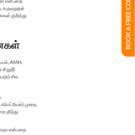
BOOK A FREE CONSULTATION
ளதா என்பதை
, கருவுறுதல்
கள் குறித்து
ைகள்
டியல், AMH,
சிறுநீர்
டும் சில
ய
டோமெட்ரியல்) முறை,
 புரிந்து
ள்ளதா என்பதை