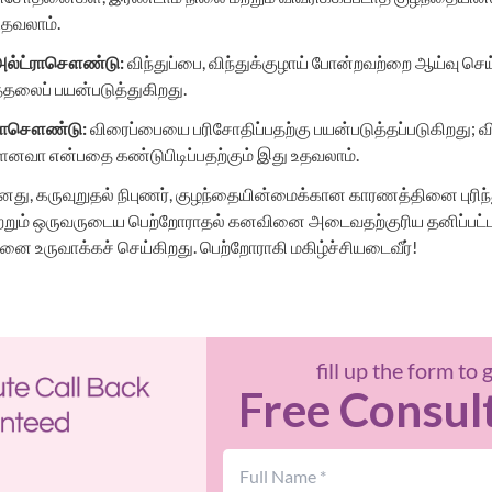
உதவலாம்.
அல்ட்ராசௌண்டு
:
விந்துப்பை, விந்துக்குழாய் போன்றவற்றை ஆய்வு செய
தலைப் பயன்படுத்துகிறது.
்ராசௌண்டு
:
விரைப்பையை பரிசோதிப்பதற்கு பயன்படுத்தப்படுகிறது; 
னவா என்பதை கண்டுபிடிப்பதற்கும் இது உதவலாம்.
டானது, கருவுறுதல் நிபுணர், குழந்தையின்மைக்கான காரணத்தினை புரி
 மற்றும் ஒருவருடைய பெற்றோராதல் கனவினை அடைவதற்குரிய தனிப்பட்ட
தினை உருவாக்கச் செய்கிறது. பெற்றோராகி மகிழ்ச்சியடைவீர்!
fill up the form to 
Free Consul