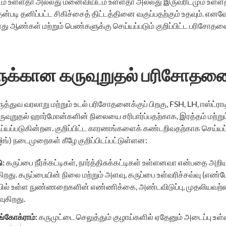
ம் உள்ளதா அல்லது மனைவியிடம் உள்ளதா அல்லது இருவரிடமும் உள்
்படி தனிப்பட்ட சிகிச்சைத் திட்டத்தினை வகுப்பதற்கும் உதவும். எனவே
ஆண்கள் மற்றும் பெண்களுக்கு செய்யப்படும் குறிப்பிட்ட பரிசோதனை
க்கான கருவுறுதல் பரிசோதன
்துவ வரலாறு மற்றும் உடல் பரிசோதனைக்குப் பிறகு, FSH, LH, ஈஸ்ட்ரா
ுறுதல் ஹார்மோன்களின் நிலையை சரிபார்ப்பதற்காக, இரத்தம் மற்றும் 
ப்படுகின்றன. குறிப்பிட்ட காரணங்களைக் கண்டறிவதற்காக செய்யப்ப
ங்) நடைமுறைகள் கீழே குறிப்பிடப்பட்டுள்ளன:
ு
:
கருப்பை நீர்க்கட்டிகள், நார்த்திசுக்கட்டிகள் உள்ளனவா என்பதை அறி
கிறது. கருப்பையின் நிலை மற்றும் அளவு, கருப்பை உள்வரிச்சவ்வு (எண்
ையில் உள்ள நுண்ணறைகளின் எண்ணிக்கை, அண்டவிடுப்பு, முதலியவற்றை
ுகிறது.
்கோக்ராம்
:
கருமுட்டை செலுத்தும் குழாய்களில் ஏதேனும் அடைப்பு உ