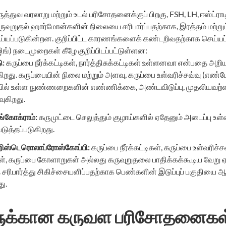
்துவ வரலாறு மற்றும் உடல் பரிசோதனைக்குப் பிறகு, FSH, LH, ஈஸ்ட்ரா
ுறுதல் ஹார்மோன்களின் நிலையை சரிபார்ப்பதற்காக, இரத்தம் மற்றும் 
ப்படுகின்றன. குறிப்பிட்ட காரணங்களைக் கண்டறிவதற்காக செய்யப்ப
ங்) நடைமுறைகள் கீழே குறிப்பிடப்பட்டுள்ளன:
ு
:
கருப்பை நீர்க்கட்டிகள், நார்த்திசுக்கட்டிகள் உள்ளனவா என்பதை அறி
கிறது. கருப்பையின் நிலை மற்றும் அளவு, கருப்பை உள்வரிச்சவ்வு (எண்
ையில் உள்ள நுண்ணறைகளின் எண்ணிக்கை, அண்டவிடுப்பு, முதலியவற்றை
ுகிறது.
்கோக்ராம்
:
கருமுட்டை செலுத்தும் குழாய்களில் ஏதேனும் அடைப்பு உ
டுத்தப்படுகிறது.
ிஸ்டெரொலாப்ரோஸ்கோப்பி
:
கருப்பை நீர்க்கட்டிகள், கருப்பை உள்வரிச்சவ
டிகள், கருப்பை கோளாறுகள் அல்லது கருவுறுதலை பாதிக்கக்கூடிய வேறு ஏ
ரிபார்த்து சிகிச்சையளிப்பதற்காக பெண்களின் இடுப்புப் பகுதியை ஆ
ு.
க்கான கருவள பரிசோதனைகள