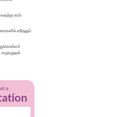
்வதற்கு உயர்-
விரைகளில் ஏதேனும்
ந்துகொள்ளச்
 கருவுறுதல்
get a
tation