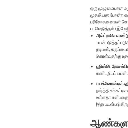
ஒரு முழுமையான மருத
முதலியன போன்ற கருவ
பரிசோதனைகள் செய்ய
படமெடுத்தல் (இமேஜி
அல்ட்ராசௌண்ட
பயன்படுத்தப்படு
தடிமன், கருப்ப
கொள்வதற்கு உதவ
ஹிஸ்டெரோசல்பிங
கண்டறியப் பயன்ப
டயக்னோஸ்டிக்
ஹ
நார்த்திசுக்கட்
உள்ளதா என்பதை ச
இது பயன்படுகிறத
ஆண்களு