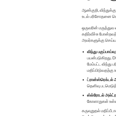
ஆண்குறி, விந்துக்க
உடல் பரிசோதனை செய
ஒருவரின் மருத்துவ 
கதிர்வீச்சு போன்றவ
அவர்களுக்கு செய்ய
விந்து
பகுப்பாய்வு
பயன்படுகிறது. D
மேம்பட்ட விந்த
மதிப்பிடுவதற்கு 
ட்ரான்ஸ்ரெக்டல்
தெளிவு படமெடுத்
ஸ்க்ரோடல்
அல்ட
கோளாறுகள் உள்ள
கருவுறுதல் மதிப்பீ