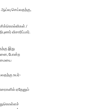
 ஆய்வு செய்வதற்கு,
்சிக்கொல்லிகள் /
ுணர் விசாரிப்பார்.
ற்கு இது
சோதனை, போன்ற
ின்மையை
்வதற்கு உயர்-
விரைகளில் ஏதேனும்
ந்துகொள்ளச்