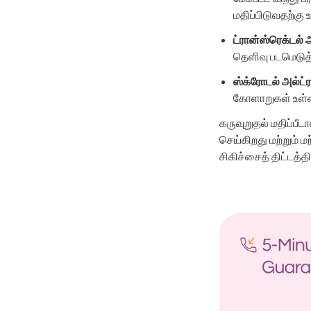
மதிப்பிடுவதற்கு 
ட்ரான்ஸ்ரெக்டல்
தெளிவு படமெடுத்
ஸ்க்ரோடல்
அல்ட
கோளாறுகள் உள்ள
கருவுறுதல் மதிப்பீ
செய்கிறது மற்றும்
சிகிச்சைத் திட்டத்