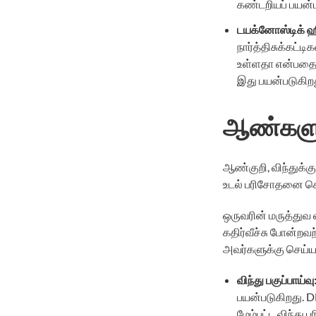
கண்டறியப் பயன்ப
டயக்னோஸ்டிக்
ஹ
நார்த்திசுக்கட்
உள்ளதா என்பதை ச
இது பயன்படுகிறத
ஆண்களு
ஆண்குறி, விந்துக்க
உடல் பரிசோதனை செய
ஒருவரின் மருத்துவ 
கதிர்வீச்சு போன்றவ
அவர்களுக்கு செய்ய
விந்து
பகுப்பாய்வு
பயன்படுகிறது. D
மேம்பட்ட விந்த