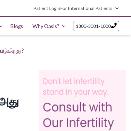
Patient Login
For International Patients
Blogs
Why Oasis?
1800-3001-1000
்படுகிறது?
 அது