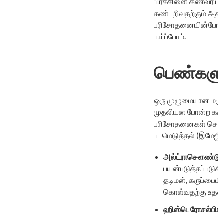
பிரச்சினை கணவரிட
கண்டறிவதற்கும் அதன
பரிசோதனையின்போது 
பார்ப்போம்.
பெண்களு
ஒரு முழுமையான மருத
முதலியன போன்ற கருவ
பரிசோதனைகள் செய்ய
படமெடுத்தல் (இமேஜி
அல்ட்ராசௌண்ட
பயன்படுத்தப்படு
தடிமன், கருப்ப
கொள்வதற்கு உதவ
ஹிஸ்டெரோசல்பிங