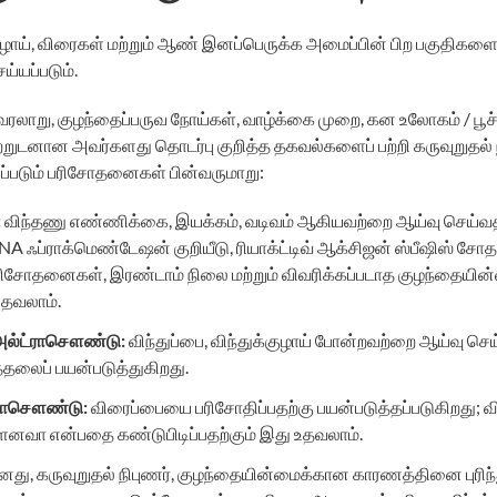
ுழாய், விரைகள் மற்றும் ஆண் இனப்பெருக்க அமைப்பின் பிற பகுதிகளை
்யப்படும்.
வரலாறு, குழந்தைப்பருவ நோய்கள், வாழ்க்கை முறை, கன உலோகம் / பூச
ற்றுடனான அவர்களது தொடர்பு குறித்த தகவல்களைப் பற்றி கருவுறுதல் நிப
ப்படும் பரிசோதனைகள் பின்வருமாறு:
:
விந்தணு எண்ணிக்கை, இயக்கம், வடிவம் ஆகியவற்றை ஆய்வு செய்வத
NA ஃப்ராக்மெண்டேஷன் குறியீடு, ரியாக்ட்டிவ் ஆக்சிஜன் ஸ்பீஷிஸ் 
ு பரிசோதனைகள், இரண்டாம் நிலை மற்றும் விவரிக்கப்படாத குழந்தைய
உதவலாம்.
அல்ட்ராசௌண்டு
:
விந்துப்பை, விந்துக்குழாய் போன்றவற்றை ஆய்வு செய
தலைப் பயன்படுத்துகிறது.
்ராசௌண்டு
:
விரைப்பையை பரிசோதிப்பதற்கு பயன்படுத்தப்படுகிறது; 
னவா என்பதை கண்டுபிடிப்பதற்கும் இது உதவலாம்.
டானது, கருவுறுதல் நிபுணர், குழந்தையின்மைக்கான காரணத்தினை புரி