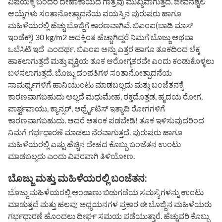
ವಿಷಯಕ್ಕೆ ಬಂದರೆ ದೇಹಾಕಾಯದ ಗಾತ್ರವು ಮುಖ್ಯವಾಗುತ್ತದೆ. ಜೀವನಶೈಲಿ
ಆಯ್ಕೆಗಳು ಸಂತಾನೋತ್ಪಾದನೆಯ ವಯಸ್ಸಿನ ಪುರುಷರು ಹಾಗೂ
ಮಹಿಳೆಯರಲ್ಲಿ ಹೆಚ್ಚು ಬೊಜ್ಜಿಗೆ ಕಾರಣವಾಗಿವೆ. ಬಿಎಂಐ(ಬಾಡಿ ಮಾಸ್
ಇಂಡೆಕ್ಸ್) 30 kg/m2 ಅದಕ್ಕಿಂತ ಹೆಚ್ಚಾಗಿದ್ದರೆ ನಿಮಗೆ ಬೊಜ್ಜು ಅಥವಾ
ಒಬೆಸಿಟಿ ಇದೆ ಎಂದರ್ಥ. ಬಿಎಂಐ ಅನ್ನು ಎತ್ತರ ಹಾಗೂ ತೂಕದಿಂದ ಲೆಕ್ಕ
ಹಾಕಲಾಗುತ್ತದೆ ಮತ್ತು ವ್ಯಕ್ತಿಯ ತೂಕ ಆರೋಗ್ಯಕರವೇ ಎಂದು ಕಂಡುಕೊಳ್ಳಲು
ಬಳಸಲಾಗುತ್ತದೆ. ಬೊಜ್ಜು ದಂಪತಿಗಳ ಸಂತಾನೋತ್ಪಾದನೆಯ
ಸಾಮರ್ಥ್ಯಗಳಿಗೆ ಹಾನಿಯುಂಟು ಮಾಡಬಲ್ಲದು ಮತ್ತು ಬಂಜೆತನಕ್ಕೆ
ಕಾರಣವಾಗಬಹುದು ಅಲ್ಲದೆ ಮಧುಮೇಹ, ರಕ್ತದೊತ್ತಡ, ಹೃದಯ ರೋಗ,
ಪಾರ್ಶ್ವವಾಯು, ಕ್ಯಾನ್ಸರ್, ಆರ್ಥ್ರೈಟಿಸ್ ಇತ್ಯಾದಿ ರೋಗಗಳಿಗೆ
ಕಾರಣವಾಗಬಹುದು. ಆದರೆ ಆತಂಕ ಪಡಬೇಡಿ! ತೂಕ ಇಳಿಸುವುದರಿಂದ
ನಿಮಗೆ ಗರ್ಭಧಾರಣೆ ಮಾಡಲು ನೆರವಾಗುತ್ತದೆ. ಪುರುಷರು ಹಾಗೂ
ಮಹಿಳೆಯರಲ್ಲಿ ಎಷ್ಟು ಹೆಚ್ಚಿನ ದೇಹದ ಕೊಬ್ಬು ಬಂಜೆತನ ಉಂಟು
ಮಾಡಬಲ್ಲದು ಎಂದು ವಿವರವಾಗಿ ತಿಳಿಯೋಣ.
ಬೊಜ್ಜು ಮತ್ತು ಮಹಿಳೆಯರಲ್ಲಿ ಬಂಜೆತನ:
ಬೊಜ್ಜು ಮಹಿಳೆಯರಲ್ಲಿ ಅಂಡಾಣು ಬಿಡುಗಡೆಯ ಸಮಸ್ಯೆಗಳನ್ನು ಉಂಟು
ಮಾಡುತ್ತದೆ ಮತ್ತು ಹಲವು ಅಧ್ಯಯನಗಳ ಪ್ರಕಾರ ಈ ಬೊಜ್ಜಿನ ಮಹಿಳೆಯರು
ಗರ್ಭಧಾರಣೆ ಹೊಂದಲು ದೀರ್ಘ ಸಮಯ ಪಡೆಯುತ್ತಾರೆ. ಹೆಚ್ಚುವರಿ ಕೊಬ್ಬು