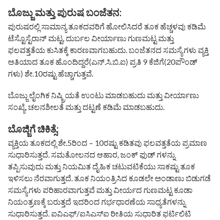
ಬೊಜ್ಜು ಮತ್ತು ಪುರುಷ ಬಂಜೆತನ:
ಪುರುಷರಲ್ಲಿ ಸಾಮಾನ್ಯ ತೂಕದವರಿಗೆ ಹೋಲಿಸಿದರೆ ತೂಕ ಹೆಚ್ಚಳವು ಕಡಿಮೆ
ಟೆಸ್ಟೊಸ್ಟೆರಾನ್ ಮಟ್ಟ, ದುರ್ಬಲ ವೀರ್ಯಾಣು ಗುಣಮಟ್ಟ ಮತ್ತು
ಫಲವತ್ತತೆಯ ಕುಸಿತಕ್ಕೆ ಕಾರಣವಾಗಬಹುದು. ಬಂಜೆತನದ ಸಮಸ್ಯೆಗಳು ವ್ಯಕ್ತಿ
ಅತಿಯಾದ ತೂಕ ಹೊಂದಿದ್ದರೆ(ಎನ್.ಸಿ.ಬಿ.ಐ) ಪ್ರತಿ 9 ಕೆಜಿಗೆ(20ಪೌಂಡ್
ಗಳು) ಶೇ.10ರಷ್ಟು ಹೆಚ್ಚಾಗುತ್ತವೆ.
ಬೊಜ್ಜು ಲೈಂಗಿಕ ನಿಷ್ಕ್ರಿಯತೆ ಉಂಟು ಮಾಡಬಹುದು ಮತ್ತು ವೀರ್ಯಾಣು
ಸಂಖ್ಯೆ, ಚಲನಶೀಲತೆ ಮತ್ತು ದಟ್ಟಣೆ ಕಡಿಮೆ ಮಾಡಬಹುದು.
ಬೊಜ್ಜಿಗೆ ಚಿಕಿತ್ಸೆ:
ವ್ಯಕ್ತಿಯ ತೂಕದಲ್ಲಿ ಶೇ.5ರಿಂದ – 10ರಷ್ಟು ಕಡಿತವು ಫಲವತ್ತತೆಯ ಪ್ರಮಾಣ
ಸುಧಾರಿಸುತ್ತದೆ. ಸಮತೋಲನದ ಆಹಾರ, ಜಂಕ್ ಫುಡ್ ಗಳನ್ನು
ತಪ್ಪಿಸುವುದು ಮತ್ತು ನಿಯಮಿತ ದೈಹಿಕ ಚಟುವಟಿಕೆಯು ಸಾಕಷ್ಟು ತೂಕ
ಇಳಿಸಲು ನೆರವಾಗುತ್ತದೆ. ತೂಕ ನಿಯಂತ್ರಿಸಿದ ಕೂಡಲೇ ಅಂಡಾಣು ಬಿಡುಗಡೆ
ಸಮಸ್ಯೆಗಳು ಪರಿಹಾರವಾಗುತ್ತವೆ ಮತ್ತು ವೀರ್ಯದ ಗುಣಮಟ್ಟ ಕೂಡಾ
ನಿಯಂತ್ರಣಕ್ಕೆ ಬರುತ್ತದೆ ಇದರಿಂದ ಗರ್ಭಧಾರಣೆಯ ಸಾಧ್ಯತೆಗಳನ್ನು
ಸುಧಾರಿಸುತ್ತದೆ. ಐವಿಎಫ್/ಐಸಿಎಸ್ಐ ರೀತಿಯ ಸುಧಾರಿತ ಫರ್ಟಿಲಿಟಿ