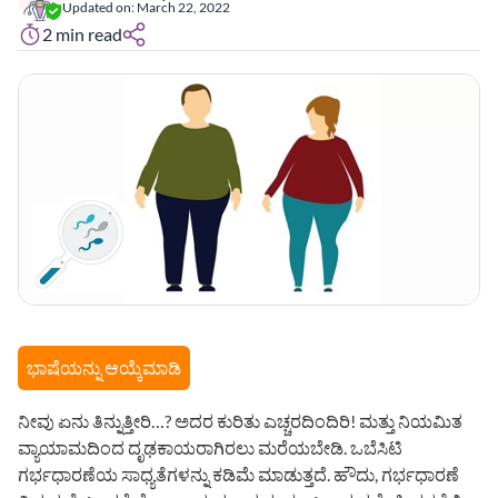
Updated on:
March 22, 2022
2
min read
ಭಾಷೆಯನ್ನು ಆಯ್ಕೆಮಾಡಿ
ನೀವು ಏನು ತಿನ್ನುತ್ತೀರಿ…? ಅದರ ಕುರಿತು ಎಚ್ಚರದಿಂದಿರಿ! ಮತ್ತು ನಿಯಮಿತ
ವ್ಯಾಯಾಮದಿಂದ ದೃಢಕಾಯರಾಗಿರಲು ಮರೆಯಬೇಡಿ. ಒಬೆಸಿಟಿ
ಗರ್ಭಧಾರಣೆಯ ಸಾಧ್ಯತೆಗಳನ್ನು ಕಡಿಮೆ ಮಾಡುತ್ತದೆ. ಹೌದು, ಗರ್ಭಧಾರಣೆ