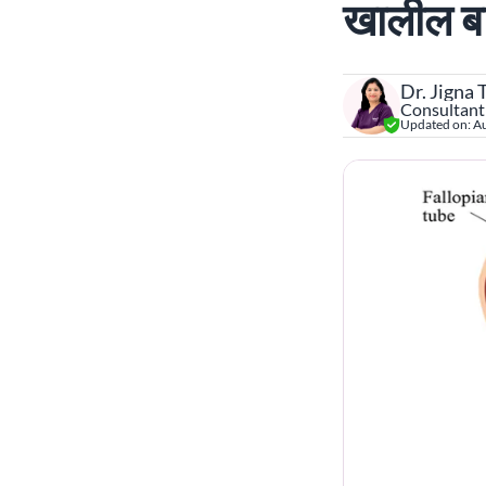
खालील ब
Dr. Jigna
Consultant –
Updated on:
Au