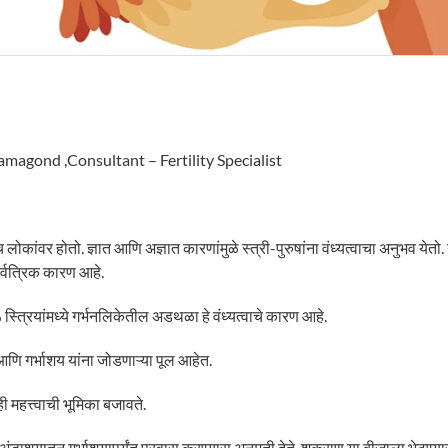
amagond ,Consultant – Fertility Specialist
ाच लोकांवर होतो. ज्ञात आणि अज्ञात कारणांमुळे स्त्री-पुरुषांना वंध्यत्वाचा अनुभव य
सार्वत्रिक कारण आहे.
त्रियांमध्ये गर्भनलिकेतील अडथळा हे वंध्यत्वाचे कारण आहे.
आणि गर्भाशय यांना जोडणाऱ्या पूल आहेत.
ही महत्त्वाची भूमिका बजावते.
ंडाशयातून गर्भाशयापर्यंत प्रवास करण्यास अनुमती देते. शुक्राणू या बीजाला भेटण्या