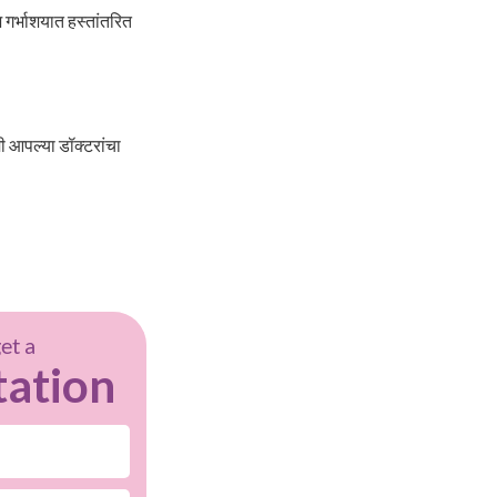
 गर्भाशयात हस्तांतरित
मी आपल्या डॉक्टरांचा
get a
tation