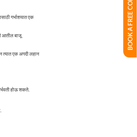
BOOK A FREE CONSULTATION
यासाठी गर्भाशयात एक
ची आतील बाजू
ेऊन त्यात एक अगदी लहान
गर्भवती होऊ शकते.
.