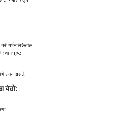
 तरी गर्भनलिकेतील
 स्थानभ्रष्ट
णे शक्य असते.
 येतो:
रणा