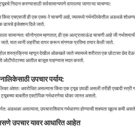
्यूबचे निदान करण्यासाठी सर्वसामान्यपणे वापरल्या जाणाऱ्या चाचण्या:
राम किंवा एचएसजी ही एक एक्स-रे चाचणी आहे, ज्यामध्ये गर्भनलिकेतील अडथळे शोधण्
क डायचे इंजेक्शन दिले जाते.
ज्याला सामान्यत: सोनोग्राम म्हणतात, ही एक अल्ट्रासाऊंड चाचणी आहे जी गर्भाशया
 जाते. यात ध्वनी लहरींचा वापर करून संगणक प्रतिमा तयार केली जाते.
-होल शस्त्रक्रिया म्हणून देखील ओळखले जाते ज्यामध्ये शरीरात एक छोटासा छेद द
 जो ओटीपोटाच्या आतील बाजूस पाहण्यास मदत करतो.
भ नालिकेसाठी उपचार पर्याय:
्भनलिका अंशतः अवरोधित असल्यास किंवा एक ट्यूब उघडी असली तरीही एखादी स्त्री 
ट्यूबच्या बाबतीत एक्टोपिक गर्भधारणेचा धोका जास्त असतो.
ये पूर्णत: अडथळा असल्यास, उपचाराशिवाय गर्भधारणा होण्याची शक्यता खूपच कमी असते
 असणे उपचार यावर आधारित आहेत