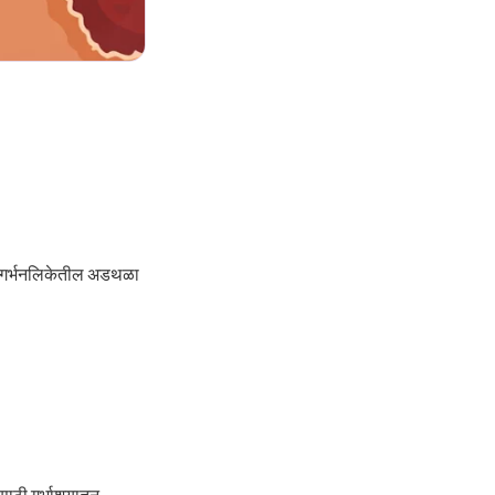
ेतो. गर्भनलिकेतील अडथळा
साठी गर्भाशयातून