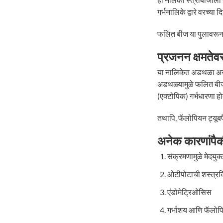
गर्भनालिके द्वारे वरच्य
फलित बीज या पुलावरून प
प्रजनन क्षमतेवर
या नालिकेत अडथळा असल्
अडथळ्यामुळे फलित बीजाल
(एक्टोपिक) गर्भधारणा होत
तथापि, फॅलोपियन ट्यू
अनेक कारणांपैक
संक्रमणामुळे मेदयुक
ओटीपोटाची शस्त्रक्
एंडोमेट्रिओसिस
गर्भाशय आणि फॅलोप