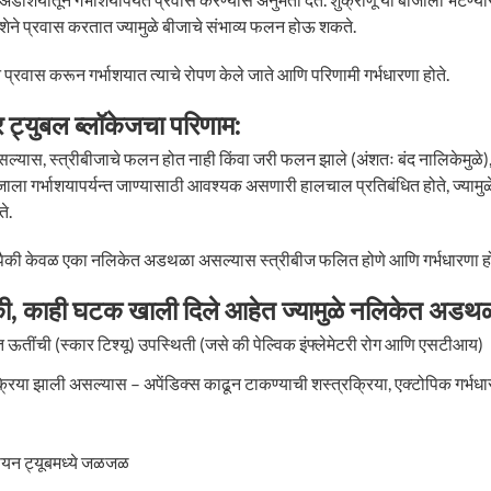
ा दिशेने प्रवास करतात ज्यामुळे बीजाचे संभाव्य फलन होऊ शकते.
्रवास करून गर्भाशयात त्याचे रोपण केले जाते आणि परिणामी गर्भधारणा होते.
 ट्युबल ब्लॉकेजचा परिणाम:
यास, स्त्रीबीजाचे फलन होत नाही किंवा जरी फलन झाले (अंशतः बंद नालिकेमुळे),
ा गर्भाशयापर्यन्त जाण्यासाठी आवश्यक असणारी हालचाल प्रतिबंधित होते, ज्यामुळे
े.
बपैकी केवळ एका नलिकेत अडथळा असल्यास स्त्रीबीज फलित होणे आणि गर्भधारणा हो
ी, काही घटक खाली दिले आहेत ज्यामुळे नलिकेत अडथळा
्त ऊतींची (स्कार टिश्यू) उपस्थिती (जसे की पेल्विक इंफ्लेमेटरी रोग आणि एसटीआय)
रिया झाली असल्यास – अपेंडिक्स काढून टाकण्याची शस्त्रक्रिया, एक्टोपिक गर्भधा
ियन ट्यूबमध्ये जळजळ