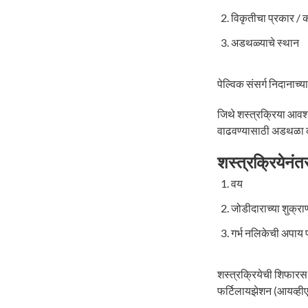
विकृतीचा प्रकार /
अडथळ्याचे स्थान
पेल्विक संसर्ग निदानाच
जिथे शस्त्रक्रिया आवश्य
वाढवण्यासाठी अडथळा क
शस्त्रक्रियेनं
वय
जोडीदाराच्या शुक्राण
गर्भ नलिकेची अपाय
शस्त्रक्रियेची शिफारस न
फर्टिलायझेशन (आयव्हीए