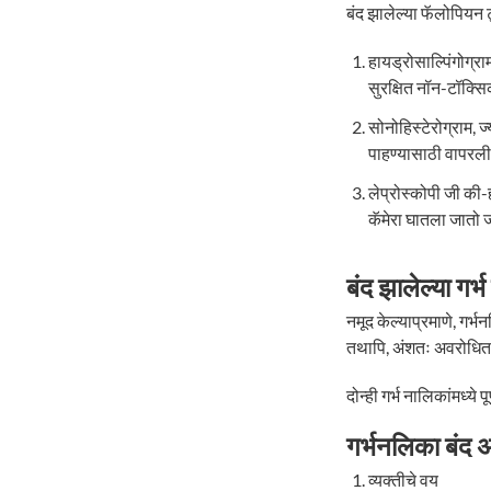
बंद झालेल्या फॅलोपियन ट
हायड्रोसाल्पिंगोग्
सुरक्षित नॉन-टॉक्सि
सोनोहिस्टेरोग्राम, 
पाहण्यासाठी वापरली
लेप्रोस्कोपी जी की
कॅमेरा घातला जातो
बंद झालेल्या गर्
नमूद केल्याप्रमाणे, गर
तथापि, अंशतः अवरोधित 
दोन्ही गर्भ नालिकांमध्
गर्भनलिका बंद
व्यक्तीचे वय