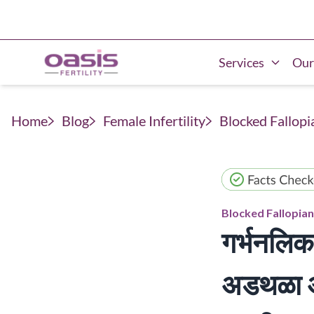
Services
Our
Home
Blog
Female Infertility
Blocked Fallopi
Blocked Fallopia
गर्भनलिक
अडथळा अस