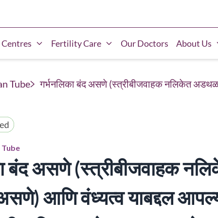
 Centres
Fertility Care
Our Doctors
About Us
an Tube
गर्भनलिका बंद असणे (स्त्रीबीजवाहक नलिकेत अडथळा अस
n Tube
ा बंद असणे (स्त्रीबीजवाहक नलि
णे) आणि वंध्यत्व याबद्दल आपल्