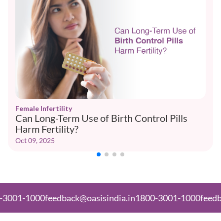
Female Infertility
Can Long-Term Use of Birth Control Pills
Harm Fertility?
Oct 09, 2025
1-1000
feedback@oasisindia.in
1800-3001-1000
feedback@o