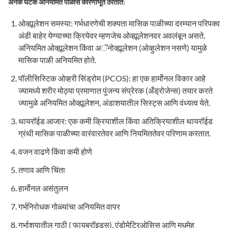
अनेक घटक अनियमित पाळीस कारणीभूत ठरतात:
ओव्ह्यूलेशन समस्या: गर्भधारणेची शक्यता मासिक पाळीच्या दरम्यान परिपक्व
अंडी बाहेर येण्याच्या क्रियेवर म्हणजेच ओव्ह्यूलेशनवर अवलंबून असते.
अनियमित ओव्ह्यूलेशन किंवा अॅनोव्ह्यूलेशन (ओव्हुलेशन नसणे) यामुळे
मासिक पाळी अनियमित होते.
पॉलीसिस्टिक ओव्हरी सिंड्रोम (PCOS): हा एक हार्मोनल विकार आहे
ज्यामध्ये शरीर मोठ्या प्रमाणात पुंजन्य संप्रेरक (अँड्रोजेन्स) तयार करते
ज्यामुळे अनियमित ओव्ह्यूलेशन, अंडाशयातील सिस्ट्स आणि वंध्यत्व येते.
थायरॉईड आजार: एक कमी क्रियाशील किंवा अतिक्रियाशील थायरॉईड
ग्रंथी मासिक पाळीच्या वारंवारतेवर आणि नियमिततेवर परिणाम करतात.
वजन वाढणे किंवा कमी होणे
तणाव आणि चिंता
हार्मोनल असंतुलन
गर्भनिरोधक गोळ्यांचा अनियमित वापर
गर्भाशयातील गाठी ( फायब्रॉइड्स), एंडोमेट्रिओसिस आणि मधुमेह