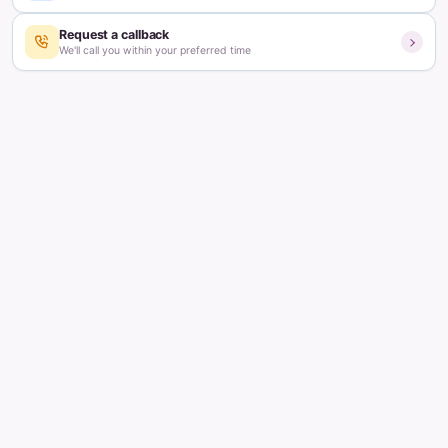
Table of contents
ओव्ह्यूलेशन डिसऑर्डर आणि स्त्रीबीज गुणवत्ता:
पीसीओएस आणि हार्मोनल असंतुलन:
प्रजनन क्षमता सुधारण्यासाठी खाद्यपदार्थ: