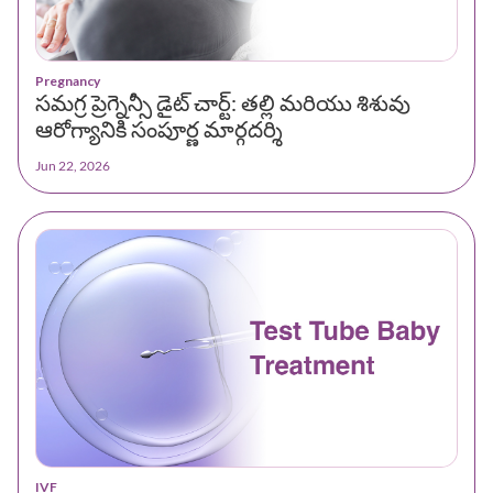
Pregnancy
సమగ్ర ప్రెగ్నెన్సీ డైట్ చార్ట్: తల్లి మరియు శిశువు
ఆరోగ్యానికి సంపూర్ణ మార్గదర్శి
Jun 22, 2026
IVF