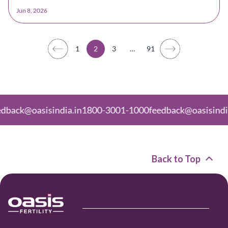
Jun 8, 2026
1
2
3
…
91
asisindia.in
1800-3001-1000
feedback@oasisindia.in
180
Back to Top