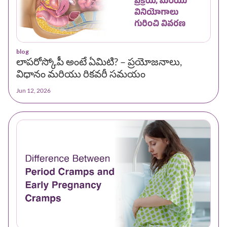
blog
లాపరోస్కోపీ అంటే ఏమిటి? – ప్రయోజనాలు,
విధానం మరియు రికవరీ సమయం
Jun 12, 2026